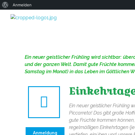
Anmelden
Ein neuer geistlicher Frühling wird sichtbar: übe
und der ganzen Welt. Damit gute Früchte kommen 
Samstag im Monat) in das Leben im Göttlichen Wi
Einkehrtage
Ein neuer geistlicher Frühling w
Piccarreta! Das gibt große Ho
gute Früchte kommen können, b
regelmäßigen Einkehrtagen (je
Anmeldung
vertiefen, einüben und unsere