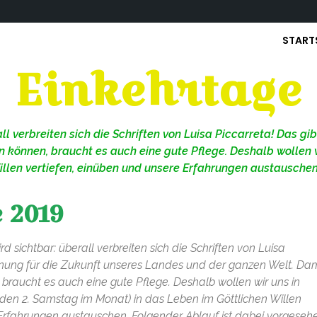
START
Einkehrtage
rall verbreiten sich die Schriften von Luisa Piccarreta! Das g
können, braucht es auch eine gute Pflege. Deshalb wollen w
llen vertiefen, einüben und unsere Erfahrungen austauschen
 2019
ird sichtbar: überall verbreiten sich die Schriften von Luisa
ffnung für die Zukunft unseres Landes und der ganzen Welt. Dam
raucht es auch eine gute Pflege. Deshalb wollen wir uns in
den 2. Samstag im Monat) in das Leben im Göttlichen Willen
 Erfahrungen austauschen. Folgender Ablauf ist dabei vorgeseh