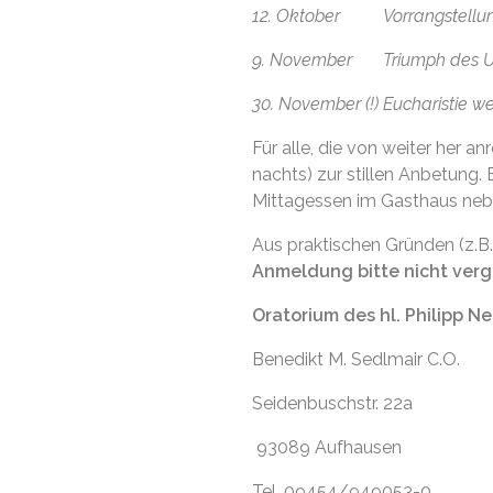
12. Oktober Vorrangstellun
9. November Triumph des Unbe
30. November (!) Eucharistie w
Für alle, die von weiter her a
nachts) zur stillen Anbetung.
Mittagessen im Gasthaus neb
Aus praktischen Gründen (z.B
Anmeldung bitte nicht ver
Oratorium des hl. Philipp Ne
Benedikt M. Sedlmair C.O.
Seidenbuschstr. 22a
93089 Aufhausen
Tel. 09454/949053-0