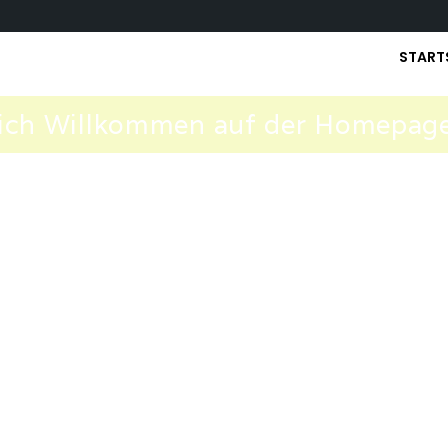
START
lich Willkommen auf der Homepag
 vom Göttlichen
Aufhausen