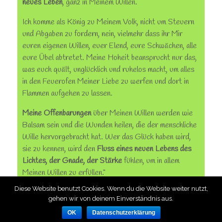
neues Leben
, ganz in Meinem Willen.
Ich komme als König zu Meinem Volk, nicht um Steuern
und Abgaben zu fordern, nein, vielmehr dass ihr Mir
euren eigenen Willen, euer Elend, eure Schwächen, alle
eure Übel abtretet. Meine Hoheit beansprucht nur das,
was euch quält, unglücklich und ruhelos macht, um alles
in den Feuerofen Meiner Liebe zu werfen und dort in
Flammen aufgehen zu lassen.
Meine Offenbarungen
über Meinen Willen werden wie
Balsam sein und die Wunden heilen, die der menschliche
Wille hervorgebracht hat. Wer das Glück haben wird,
sie zu kennen, wird den
Fluss eines neuen Lebens des
Lichtes, der Gnade, der Stärke
fühlen, um in allem
Meinen Willen zu erfüllen.“
Diese Website benutzt Cookies. Wenn du die Website weiter nutzt,
gehen wir von deinem Einverständnis aus.
OK
Datenschutzerklärung